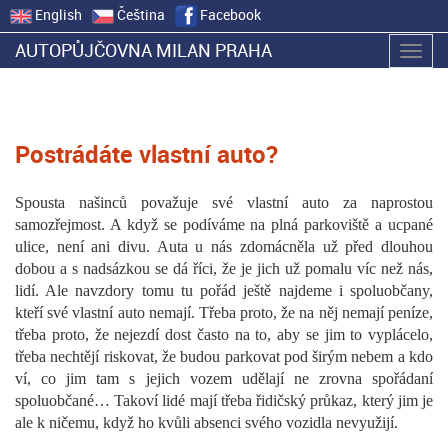
English
Čeština
Facebook
AUTOPŮJČOVNA MILAN PRAHA
Zobra
navig
Postrádáte vlastní auto?
Spousta našinců považuje své vlastní auto za naprostou
samozřejmost. A když se podíváme na plná parkoviště a ucpané
ulice, není ani divu. Auta u nás zdomácněla už před dlouhou
dobou a s nadsázkou se dá říci, že je jich už pomalu víc než nás,
lidí. Ale navzdory tomu tu pořád ještě najdeme i spoluobčany,
kteří své vlastní auto nemají. Třeba proto, že na něj nemají peníze,
třeba proto, že nejezdí dost často na to, aby se jim to vyplácelo,
třeba nechtějí riskovat, že budou parkovat pod širým nebem a kdo
ví, co jim tam s jejich vozem udělají ne zrovna spořádaní
spoluobčané… Takoví lidé mají třeba řidičský průkaz, který jim je
ale k ničemu, když ho kvůli absenci svého vozidla nevyužijí.