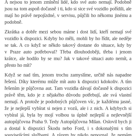
A nejsou to jenom zmínění lidé, kdo své auto nemají. Podobně
jsou na tom aspoň dočasně i ti, kdo si sice své vozidlo pořídili, ale
mají ho právě nepojízdné, v servisu, půjčili ho někomu jinému a
podobně.
Zkrátka a dobře mezi sebou máme i dost lidí, kteří nemají své
vozidlo k dispozici. Kdyby ho měli, mohli by ho řídit, ale neděje
se tak. A co když se někdo takový dostane do situace, kdy by
v Praze auto potřeboval? Třeba dlouhodoběji, třeba i jenom
krátce, ale hodilo by se mu? Jak v takové situaci auto nemít, a
přesto ho mít?
Když se nad tím, jenom trochu zamyslíme, určitě nás napadne
řešení. Díky kterému může mít auto k dispozici kdokoliv. A tím
řešením je půjčovna aut. Tam vozidla dávají dočasně k dispozici
právě těm, kdo je z nějakého důvodu potřebují, ale svá vlastní
nemají. A protože je podobných půjčoven víc, je každému jasné,
že je nejlepší vybírat si nejen z vozů, ale i z nich. A kdybych si
vybíral já, byla by mojí volbou ta úplně nejlepší a nejlevnější
autopůjčovna Praha 9. Tedy Autopůjčovna Milan. Oslovil bych ji
a dostal k dispozici Škodu nebo Ford, i s dokonalými s tím
souvisejícími službami. A rázem by nikdo nepoznal, že nemám